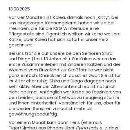
13.08.2025
Vor vier Monaten ist Kalea, damals noch „Kitty“, bei
uns eingezogen. Kennengelernt haben wir sie bei
Freunden, die für die KSG Winterhude eine
Pflegestelle sind. Eigentlich wollten wir keine weitere
Katze, aber Kalea hat sich sofort in unser Herz
geschnurrt.
Bei uns traf sie auf unsere beiden Senioren Shira
und Diego (fast 13 Jahre alt). Für Kalea war es das
erste Zusammenleben mit anderen Katzen und der
Wechsel vom Einzelkind zur Großfamilie war nicht
ganz einfach. Charakterlich passt es zwar: Sie ist für
ihr Alter eher ruhig, Shira und Diego dagegen noch
sehr aktiv. Aber der Altersunterschied ist natürlich
nicht optimal. Anfänglich war Kalea so fasziniert von
den beiden, dass sie oft etwas zu neugierig starrte
und ihnen hinterherlief. Verständlich für uns, aber für
die beiden Senioren zunächst mehr als
gewöhnungsbedürftig.
Vor einem Monat kam dann Teris (ehemals
Tiger/Simba) aus Rhodos über
flying cats e. V.
dazu