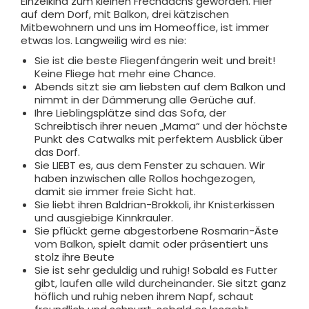
Einzelkind zum kleinen Frechdachs geworden. Hier
auf dem Dorf, mit Balkon, drei kätzischen
Mitbewohnern und uns im Homeoffice, ist immer
etwas los. Langweilig wird es nie:
Sie ist die beste Fliegenfängerin weit und breit!
Keine Fliege hat mehr eine Chance.
Abends sitzt sie am liebsten auf dem Balkon und
nimmt in der Dämmerung alle Gerüche auf.
Ihre Lieblingsplätze sind das Sofa, der
Schreibtisch ihrer neuen „Mama“ und der höchste
Punkt des Catwalks mit perfektem Ausblick über
das Dorf.
Sie LIEBT es, aus dem Fenster zu schauen. Wir
haben inzwischen alle Rollos hochgezogen,
damit sie immer freie Sicht hat.
Sie liebt ihren Baldrian-Brokkoli, ihr Knisterkissen
und ausgiebige Kinnkrauler.
Sie pflückt gerne abgestorbene Rosmarin-Äste
vom Balkon, spielt damit oder präsentiert uns
stolz ihre Beute
Sie ist sehr geduldig und ruhig! Sobald es Futter
gibt, laufen alle wild durcheinander. Sie sitzt ganz
höflich und ruhig neben ihrem Napf, schaut