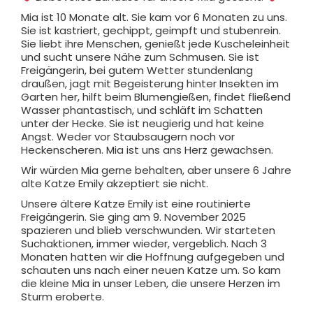
Mia ist 10 Monate alt. Sie kam vor 6 Monaten zu uns.
Sie ist kastriert, gechippt, geimpft und stubenrein.
Sie liebt ihre Menschen, genießt jede Kuscheleinheit
und sucht unsere Nähe zum Schmusen. Sie ist
Freigängerin, bei gutem Wetter stundenlang
draußen, jagt mit Begeisterung hinter Insekten im
Garten her, hilft beim Blumengießen, findet fließend
Wasser phantastisch, und schläft im Schatten
unter der Hecke. Sie ist neugierig und hat keine
Angst. Weder vor Staubsaugern noch vor
Heckenscheren. Mia ist uns ans Herz gewachsen.
Wir würden Mia gerne behalten, aber unsere 6 Jahre
alte Katze Emily akzeptiert sie nicht.
Unsere ältere Katze Emily ist eine routinierte
Freigängerin. Sie ging am 9. November 2025
spazieren und blieb verschwunden. Wir starteten
Suchaktionen, immer wieder, vergeblich. Nach 3
Monaten hatten wir die Hoffnung aufgegeben und
schauten uns nach einer neuen Katze um. So kam
die kleine Mia in unser Leben, die unsere Herzen im
Sturm eroberte.